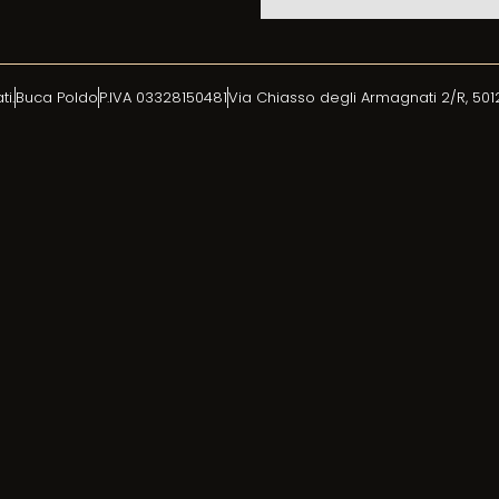
ti.
Buca Poldo
P.IVA 03328150481
Via Chiasso degli Armagnati 2/R, 5012