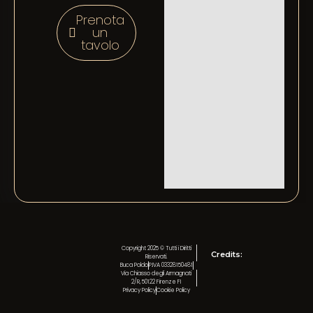
Prenota
un
tavolo
Copyright 2025 © Tutti i Diritti
Credits:
Riservati.
Buca Poldo
P.IVA 03328150481
Via Chiasso degli Armagnati
2/R, 50122 Firenze FI
Privacy Policy
Cookie Policy